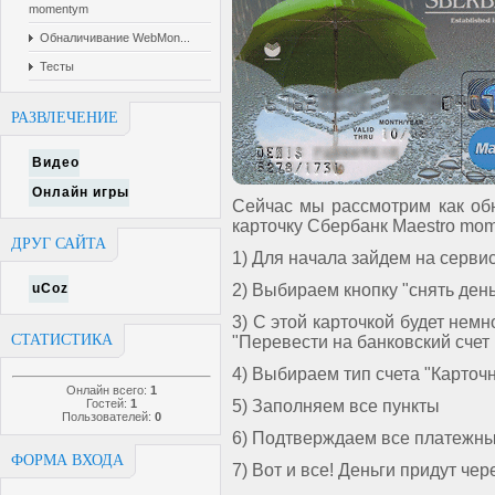
momentym
Обналичивание WebMon...
Тесты
РАЗВЛЕЧЕНИЕ
Видео
Онлайн игры
Сейчас мы рассмотрим как обн
карточку Сбербанк Maestro mo
ДРУГ САЙТА
1) Для начала зайдем на серви
uCoz
2) Выбираем кнопку "снять день
3) С этой карточкой будет нем
СТАТИСТИКА
"Перевести на банковский счет 
4) Выбираем тип счета "Карточ
Онлайн всего:
1
Гостей:
1
5) Заполняем все пункты
Пользователей:
0
6) Подтверждаем все платежн
ФОРМА ВХОДА
7) Вот и все! Деньги придут чер