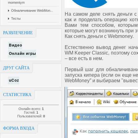
momentym
Обналичивание WebMon...
На самом деле снять деньги с
Тесты
как и проделать операцию хот
Вами тем способом, которым
которые могут возникнуть при э
РАЗВЛЕЧЕНИЕ
Как снять деньги с Webmoney.
Видео
Естественно вывод денег нач
WM Keeper Classic, поэтому со
Онлайн игры
– все есть в нем.
ДРУГ САЙТА
Первый шаг для обналичивани
запуска кипера (если он еще н
WebMoney” и выбираем "вывес
uCoz
СТАТИСТИКА
Онлайн всего:
1
Гостей:
1
Пользователей:
0
ФОРМА ВХОДА