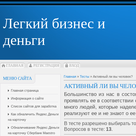
Легкий бизнес и
деньги
ГЛАВНАЯ
РЕГИСТРАЦИЯ
ВХОД
Главная
»
Тесты
» Активный ли вы человек?
МЕНЮ САЙТА
АКТИВНЫЙ ЛИ ВЫ ЧЕЛО
Главная страница
Большинство из нас в состо
Информация о сайте
проявлять ее в соответствии 
много людей, которые надел
Список сайтов для заработка
реализуют ее и не знают о е
Как обналичить Яндекс.Деньги
на карточку
В тесте разрешено выбирать то
Обналичивание Яндекс.Деньги
Вопросов в тесте:
13
.
на карточку Сбербанк Maestro