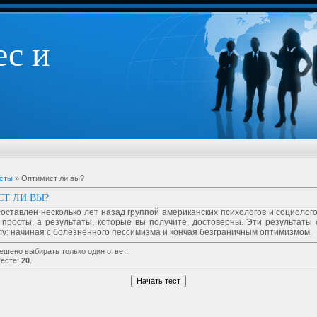
ес и
сты
» Оптимист ли вы?
Т ЛИ ВЫ?
составлен несколько лет назад группой американских психологов и социолог
 просты, а результаты, которые вы получите, достоверны. Эти результаты
у: начиная с болезненного пессимизма и кончая безграничным оптимизмом.
решено выбирать только один ответ.
тесте:
20
.