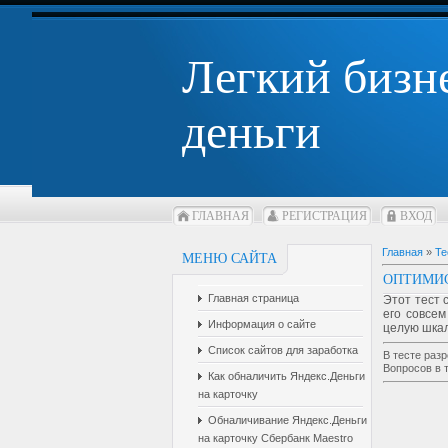
Легкий бизн
деньги
ГЛАВНАЯ
РЕГИСТРАЦИЯ
ВХОД
Главная
»
Те
МЕНЮ САЙТА
ОПТИМИС
Главная страница
Этот тест 
его совсем
Информация о сайте
целую шкал
Список сайтов для заработка
В тесте раз
Вопросов в 
Как обналичить Яндекс.Деньги
на карточку
Обналичивание Яндекс.Деньги
на карточку Сбербанк Maestro